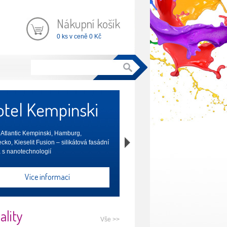
Nákupní košík
0 ks v ceně 0 Kč
tel Kempinski
 Atlantic Kempinski, Hamburg,
ko, Kieselit Fusion – silikátová fasádní
 s nanotechnologií
Více informací
ality
Vše >>