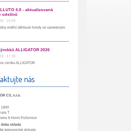
LLUTO 4.0 - aktualizovaná
e odstínů
26 - 15:59
tíny vnitřní stěrkové hmoty se sametovým
výrobků ALLIGATOR 2026
26 - 17:38
ace ceníku ALLIGATOR
aktujte nás
R CS, s.r.o.
u 1800
hala T
raha 9-Horní Počernice
 doba skladu
dle telenonické dohody