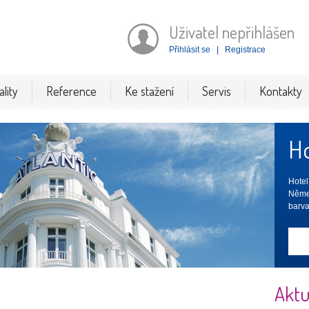
Uživatel nepřihlášen
Přihlásit se
|
Registrace
lity
Reference
Ke stažení
Servis
Kontakty
Ho
Hotel
Němec
barva
Aktu