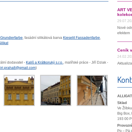
ART VE
kolekc
29.07.20
Nové ods
efektem
t Grundierfarbe
, fasádní silikátová barva
Kieselit Fassadenfarbe
,
ilikat
Ceník 
24.02.20
rální dodavatel -
Kališ a Krátkoruký s.r.o.
, malířské práce - Jiří Dziak -
Aktualiz
iri.praha8@gmail.com
)
Kont
ALLIGATO
Sklad
Ve Žlíbk
Big Box, 
193 00 P
Provozní
Po – Pá 