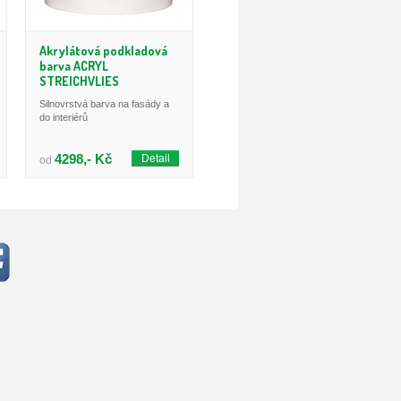
Akrylátová podkladová
barva ACRYL
STREICHVLIES
Silnovrstvá barva na fasády a
do interiérů
4298,- Kč
Detail
od