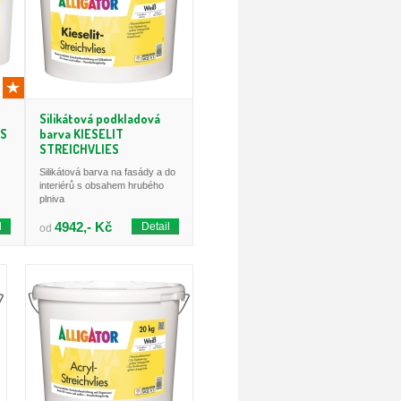
Silikátová podkladová
SS
barva KIESELIT
STREICHVLIES
Silikátová barva na fasády a do
interiérů s obsahem hrubého
plniva
4942,- Kč
l
Detail
od