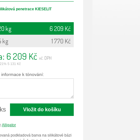
ilikátová penetrace KIESELIT
 20 kg
6 209 Kč
5 kg
1 770 Kč
a: 6 209 Kč
vč. DPH
21% 5 131 Kč
 informace k tónování:
ks
:
Alligator
vaná podkladová barva na silikátové bázi