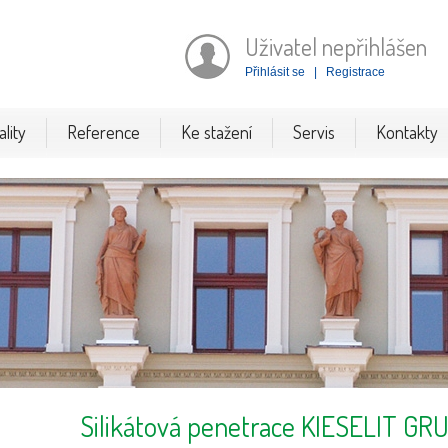
Uživatel nepřihlášen
Přihlásit se
|
Registrace
lity
Reference
Ke stažení
Servis
Kontakty
Silikátová penetrace KIESELIT G