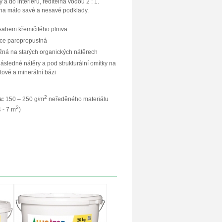
 a do interiérů, ředitelná vodou 2 : 1.
a málo savé a nesavé podklady.
sahem křemičitého plniva
ce paropropustná
ržná na starých organických nátěrech
ásledné nátěry a pod strukturální omítky na
átové a minerální bázi
2
a:
150 – 250 g/m
neředěného materiálu
2
 - 7 m
)