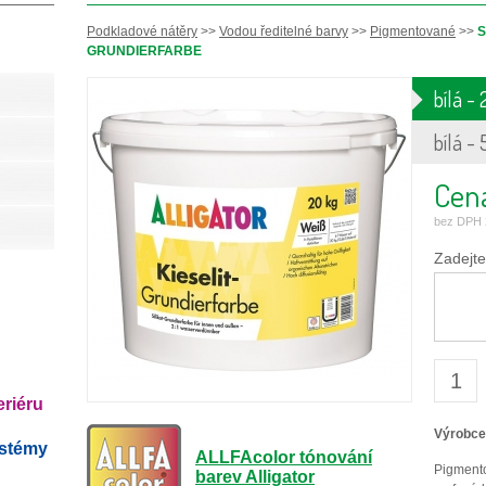
Podkladové nátěry
>>
Vodou ředitelné barvy
>>
Pigmentované
>>
S
GRUNDIERFARBE
bílá -
bílá - 
Cen
bez DPH 
Zadejte
eriéru
Výrobce
ystémy
ALLFAcolor tónování
Pigmento
barev Alligator