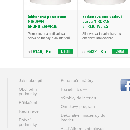
Silikonová penetrace
Silikonová podkladová
MIROPAN
barva MIROPAN
GRUNDIERFARBE
STREICHVLIES
Pigmentovaná podkladová
Silnovrstvá fasádní barva s
barva na fasády a do interiérů
obsahem mikrovlákna
8146,- Kč
6432,- Kč
Detail
Detail
od
od
Jak nakoupit
Penetrační nátěry
Obchodní
Fasádní barvy
podmínky
Výrobky do interiéru
Přihlášení
Omítkový program
Registrace
Dekorativní materiály do
Právní
interiéru
podmínky
ALLFAtherm zateplovací