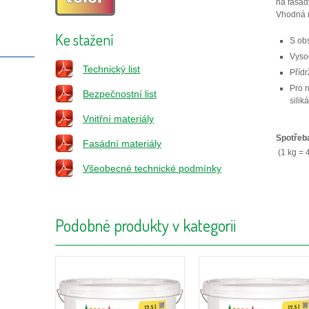
na fasády
Vhodná n
Ke stažení
S ob
Vyso
Technický list
Příd
Pro n
Bezpečnostní list
silik
Vnitřní materiály
Spotřeb
Fasádní materiály
(1 kg = 4
Všeobecné technické podmínky
Podobné produkty v kategorii