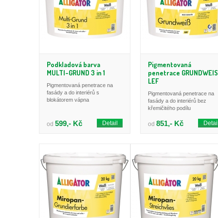
Podkladová barva
Pigmentovaná
MULTI-GRUND 3 in 1
penetrace GRUNDWEI
LEF
Pigmentovaná penetrace na
fasády a do interiérů s
Pigmentovaná penetrace na
blokátorem vápna
fasády a do interiérů bez
křemičitého podílu
599,- Kč
851,- Kč
Detail
Detai
od
od