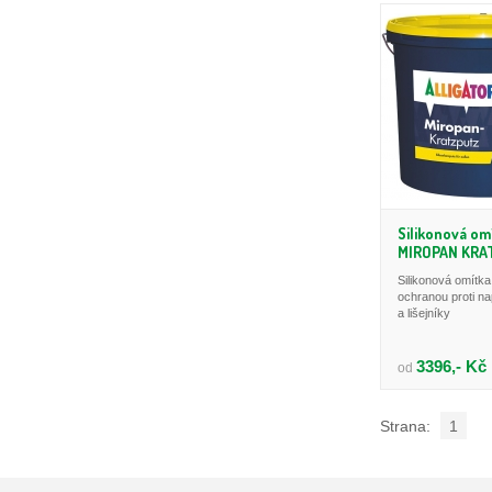
Silikonová om
MIROPAN KRA
Silikonová omítka
ochranou proti n
a lišejníky
3396,- Kč
od
Strana:
1