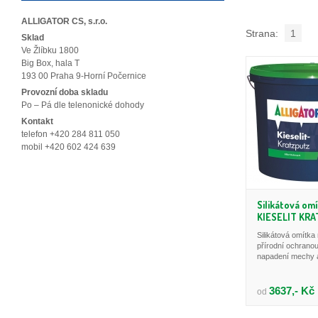
ALLIGATOR CS, s.r.o.
Strana:
1
Sklad
Ve Žlíbku 1800
Big Box, hala T
193 00 Praha 9-Horní Počernice
Provozní doba skladu
Po – Pá dle telenonické dohody
Kontakt
telefon +420 284 811 050
mobil +420 602 424 639
Silikátová om
KIESELIT KR
Silikátová omítka
přírodní ochranou
napadení mechy a
3637,- Kč
od