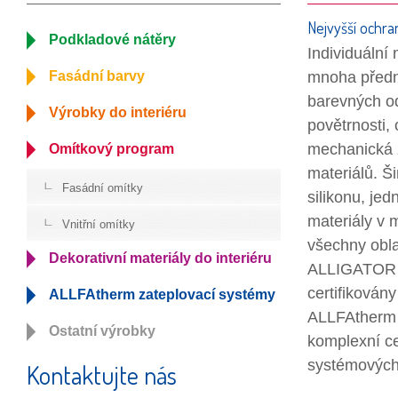
Nejvyšší ochra
Podkladové nátěry
Individuální 
Fasádní barvy
mnoha předno
barevných od
Výrobky do interiéru
povětrnosti, 
mechanická za
Omítkový program
materiálů. Š
Fasádní omítky
silikonu, je
materiály v 
Vnitřní omítky
všechny obla
Dekorativní materiály do interiéru
ALLIGATOR na
certifikován
ALLFAtherm zateplovací systémy
ALLFAtherm g
Ostatní výrobky
komplexní ce
systémových s
Kontaktujte nás