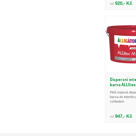
920,- Kč
od
Disperzní int
barva ALLItex
Plně matová disp
barva do interiér
vzhledem
947,- Kč
od