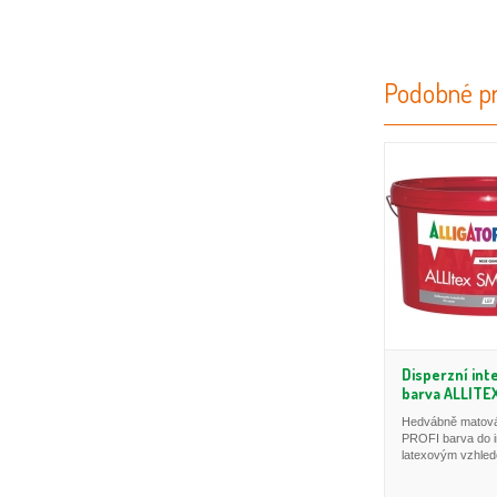
Podobné pr
Disperzní int
barva ALLITE
Hedvábně matová
PROFI barva do in
latexovým vzhle