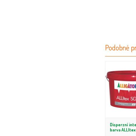
Podobné pr
Disperzní int
barva ALLItex