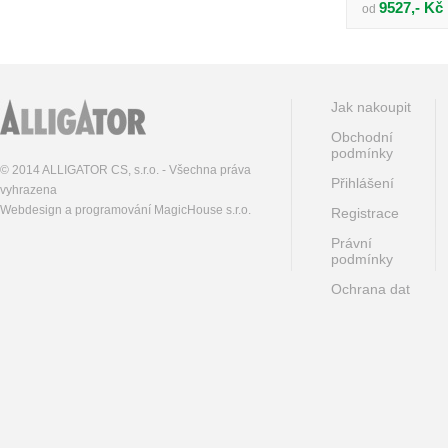
9527,- Kč
od
Jak nakoupit
Obchodní
podmínky
© 2014 ALLIGATOR CS, s.r.o. - Všechna práva
Přihlášení
vyhrazena
Webdesign a programování MagicHouse s.r.o.
Registrace
Právní
podmínky
Ochrana dat