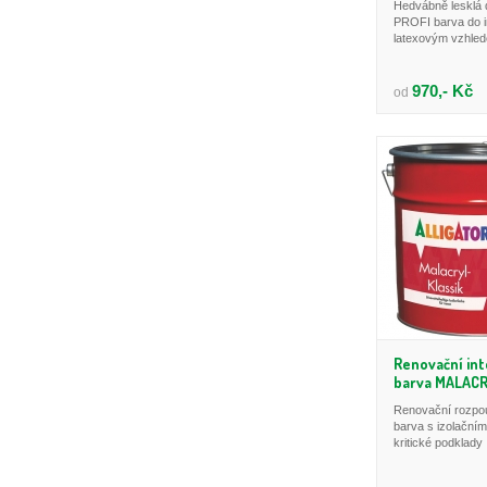
Hedvábně lesklá 
PROFI barva do in
latexovým vzhle
970,- Kč
od
Renovační int
barva MALACR
Renovační rozpo
barva s izolačním
kritické podklady