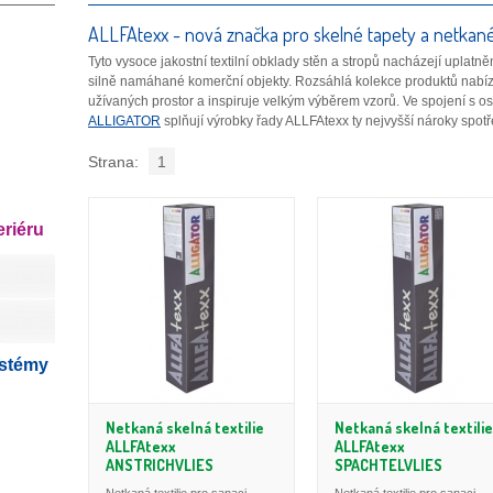
ALLFAtexx - nová značka pro skelné tapety a netkané 
Tyto vysoce jakostní textilní obklady stěn a stropů nacházejí uplatně
silně namáhané komerční objekty. Rozsáhlá kolekce produktů nabíz
užívaných prostor a inspiruje velkým výběrem vzorů. Ve spojení s 
ALLIGATOR
splňují výrobky řady ALLFAtexx ty nejvyšší nároky spotř
Strana:
1
eriéru
ystémy
Netkaná skelná textilie
Netkaná skelná textilie
ALLFAtexx
ALLFAtexx
ANSTRICHVLIES
SPACHTELVLIES