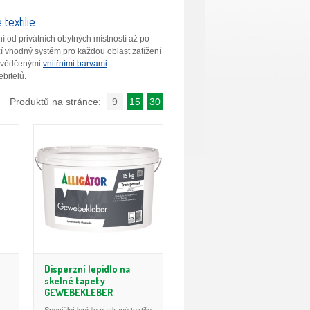
textilie
ní od privátních obytných místností až po
í vhodný systém pro každou oblast zatížení
osvědčenými
vnitřními barvami
ebitelů.
Produktů na stránce:
9
15
30
Disperzní lepidlo na
skelné tapety
GEWEBEKLEBER