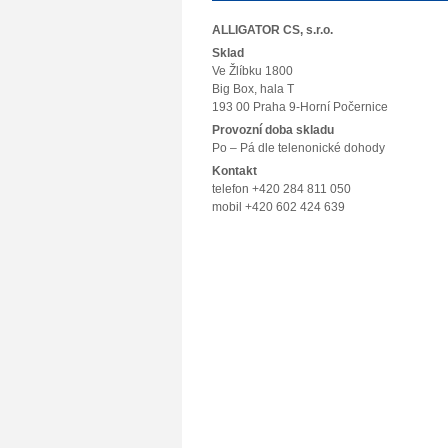
ALLIGATOR CS, s.r.o.
Sklad
Ve Žlíbku 1800
Big Box, hala T
193 00 Praha 9-Horní Počernice
Provozní doba skladu
Po – Pá dle telenonické dohody
Kontakt
telefon +420 284 811 050
mobil +420 602 424 639