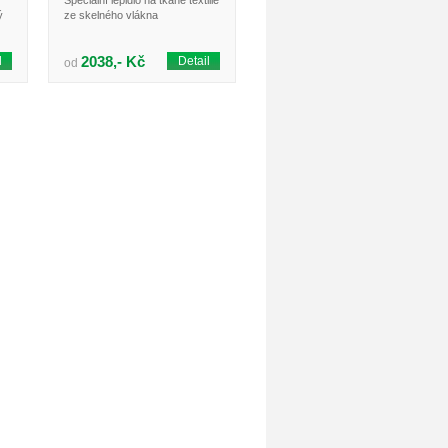
Speciální lepidlo na tkané textilie
ý
ze skelného vlákna
2038,- Kč
l
Detail
od