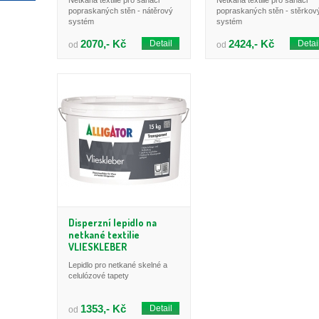
Netkaná textilie pro sanaci
Netkaná textilie pro sanaci
popraskaných stěn - nátěrový
popraskaných stěn - stěrkov
systém
systém
2070,- Kč
2424,- Kč
Detail
Detai
od
od
Disperzní lepidlo na
netkané textilie
VLIESKLEBER
Lepidlo pro netkané skelné a
celulózové tapety
1353,- Kč
Detail
od