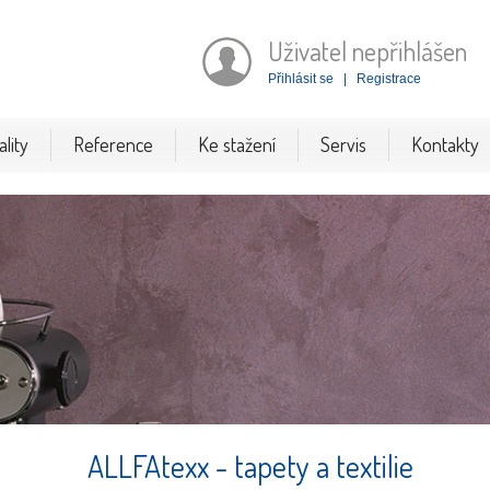
Uživatel nepřihlášen
Přihlásit se
|
Registrace
lity
Reference
Ke stažení
Servis
Kontakty
ALLFAtexx - tapety a textilie