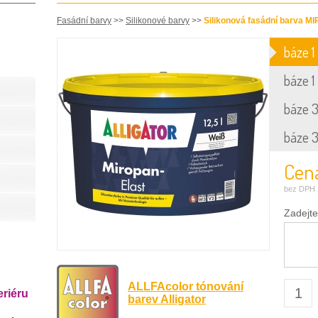
Fasádní barvy
>>
Silikonové barvy
>>
Silikonová fasádní barva 
báze 1 
báze 1 
báze 3 
báze 3 
Cena
bez DPH 
Zadejte
ALLFAcolor tónování
eriéru
barev Alligator