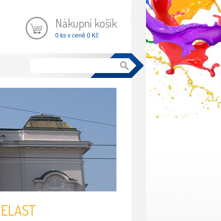
Nákupní košík
0 ks v ceně 0 Kč
N ELAST