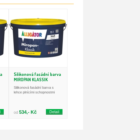
va
Silikonová fasádní barva
MIROPAN KLASSIK
Silikonová fasádní barva s
lehce plnícími schopnostmi
534,- Kč
l
Detail
od