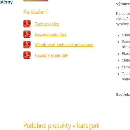
ystémy
Výrobce
Ke stažení
Paroprop
základě 
Technický list
systémy.
Bezpečnostní list
S na
Samoč
Všeobecné technické informace
účin
Elast
Fasádní materiály
Stálo
Preve
Tech
napa
Spotřeb
Podobné produkty v kategorii