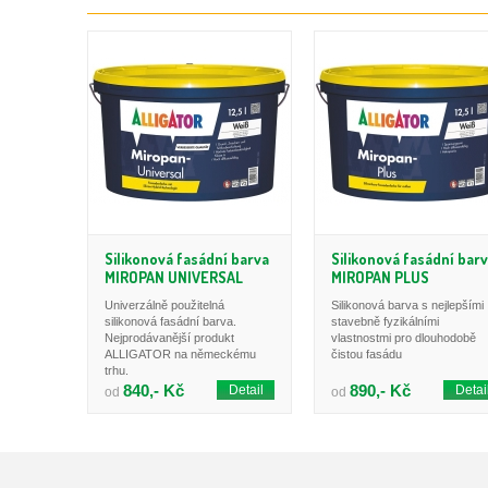
Silikonová fasádní barva
Silikonová fasádní bar
MIROPAN UNIVERSAL
MIROPAN PLUS
Univerzálně použitelná
Silikonová barva s nejlepšími
silikonová fasádní barva.
stavebně fyzikálními
Nejprodávanější produkt
vlastnostmi pro dlouhodobě
ALLIGATOR na německému
čistou fasádu
trhu.
840,- Kč
890,- Kč
Detail
Detai
od
od