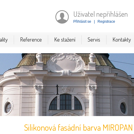
Uživatel nepřihlášen
Přihlásit se
|
Registrace
lity
Reference
Ke stažení
Servis
Kontakty
Silikonová fasádní barva MIROPA