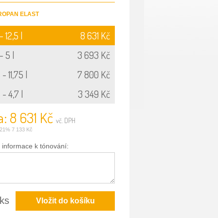
MIROPAN ELAST
- 12,5 l
8 631 Kč
- 5 l
3 693 Kč
- 11,75 l
7 800 Kč
- 4,7 l
3 349 Kč
: 8 631 Kč
vč. DPH
21% 7 133 Kč
 informace k tónování:
ks