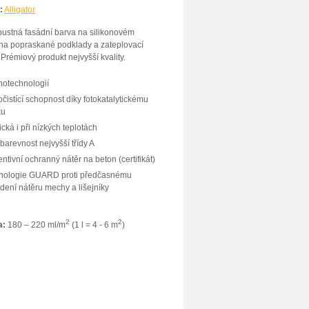
:
Alligator
ustná fasádní barva na silikonovém
na popraskané podklady a zateplovací
 Prémiový produkt nejvyšší kvality.
notechnologií
istící schopnost díky fotokatalytickému
ku
ická i při nízkých teplotách
barevnost nejvyšší třídy A
ntivní ochranný nátěr na beton (certifikát)
nologie GUARD proti předčasnému
dení nátěru mechy a lišejníky
2
2
a:
180 – 220 ml/m
(1 l = 4 - 6 m
)