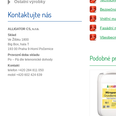
Technický 
Ostatní výrobky
Bezpečnos
Kontaktujte nás
Vnitřní ma
Fasádní m
ALLIGATOR CS, s.r.o.
Sklad
Všeobecn
Ve Žlíbku 1800
Big Box, hala T
193 00 Praha 9-Horní Počernice
Provozní doba skladu
Podobné pr
Po – Pá dle telenonické dohody
Kontakt
telefon +420 284 811 050
mobil +420 602 424 639