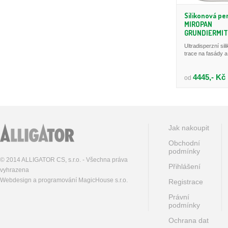
Silikonová pe
MIROPAN
GRUNDIERMIT
Ultradisperzní si
trace na fasády a 
4445,- Kč
od
Jak nakoupit
Obchodní
podmínky
© 2014 ALLIGATOR CS, s.r.o. - Všechna práva
Přihlášení
vyhrazena
Webdesign a programování MagicHouse s.r.o.
Registrace
Právní
podmínky
Ochrana dat