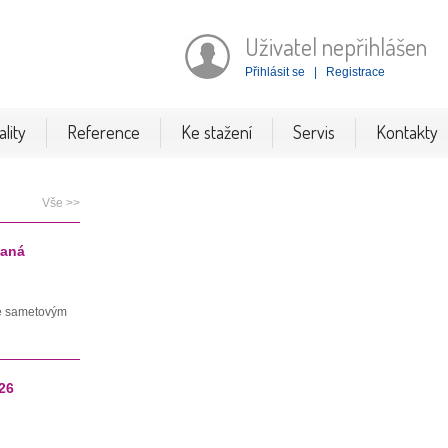
Uživatel nepřihlášen
Přihlásit se
|
Registrace
lity
Reference
Ke stažení
Servis
Kontakty
Vše >>
vaná
se sametovým
26