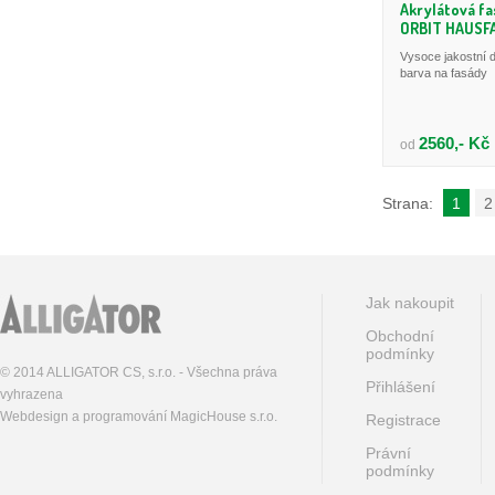
Akrylátová fa
ORBIT HAUSF
Vysoce jakostní d
barva na fasády
2560,- Kč
od
Strana:
1
2
Jak nakoupit
Obchodní
podmínky
© 2014 ALLIGATOR CS, s.r.o. - Všechna práva
Přihlášení
vyhrazena
Webdesign a programování MagicHouse s.r.o.
Registrace
Právní
podmínky