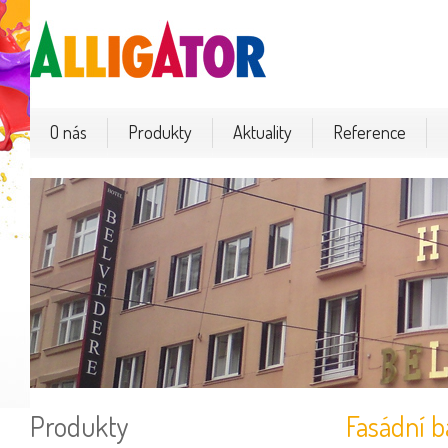
O nás
Produkty
Aktuality
Reference
Produkty
Fasádní b