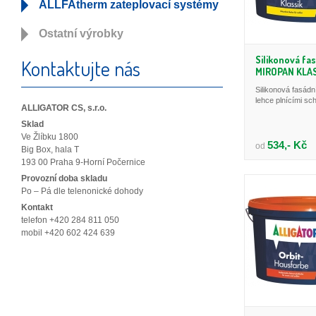
ALLFAtherm zateplovací systémy
Ostatní výrobky
Silikonová fa
Kontaktujte nás
MIROPAN KLA
Silikonová fasádn
lehce plnícími sc
ALLIGATOR CS, s.r.o.
Sklad
Ve Žlíbku 1800
534,- Kč
od
Big Box, hala T
193 00 Praha 9-Horní Počernice
Provozní doba skladu
Po – Pá dle telenonické dohody
Kontakt
telefon +420 284 811 050
mobil +420 602 424 639