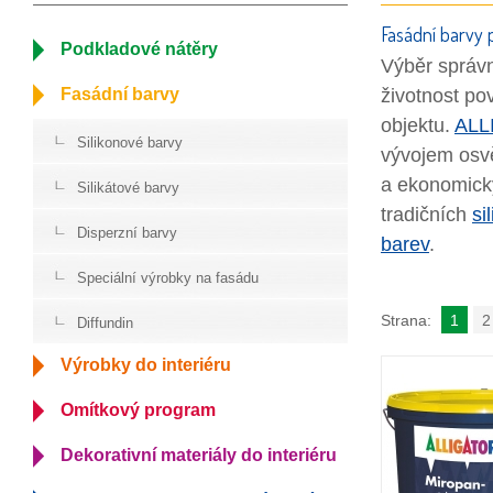
Fasádní barvy 
Podkladové nátěry
Výběr správn
Fasádní barvy
životnost po
objektu.
ALL
Silikonové barvy
vývojem osvě
a ekonomický
Silikátové barvy
tradičních
si
Disperzní barvy
barev
.
Speciální výrobky na fasádu
Strana:
1
2
Diffundin
Výrobky do interiéru
Omítkový program
Dekorativní materiály do interiéru