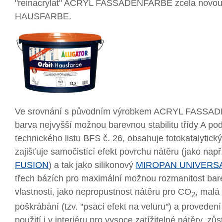
"reinacrylat" ACRYL FASSADENFARBE zcela novou
HAUSFARBE.
Ve srovnání s původním výrobkem ACRYL FASSA
barva nejvyšší možnou barevnou stabilitu třídy A p
technického listu BFS č. 26, obsahuje fotokatalytický
zajišťuje samočistící efekt povrchu nátěru (jako nap
FUSION
) a tak jako silikonový
MIROPAN UNIVERS
třech bázích pro maximální možnou rozmanitost bar
vlastnosti, jako nepropustnost nátěru pro CO
, malá
2
poškrábání (tzv. "psací efekt na veluru") a proveden
použití i v interiéru pro vysoce zatížitelné nátěry, z